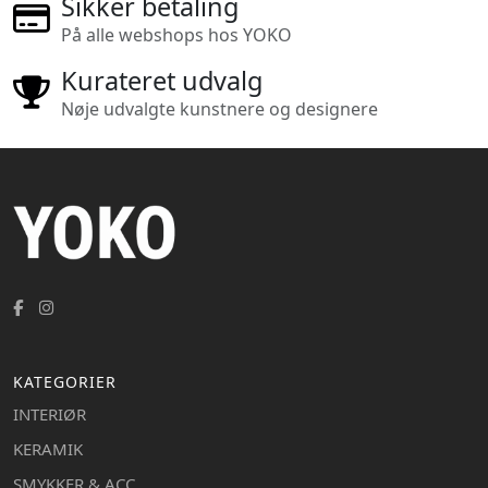
Sikker betaling
På alle webshops hos YOKO
Kurateret udvalg
Nøje udvalgte kunstnere og designere
KATEGORIER
INTERIØR
KERAMIK
SMYKKER & ACC