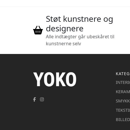
Støt kunstnere og
designere
Alle indtægter går ubeskåret til
kunstnerne selv
KATEG
INTER
KERAM
SMYKK
TEKSTI
BILLE