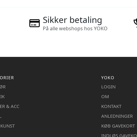
Sikker betaling
På alle webshops hos YOKO
ORIER
YOKO
IØR
LOGIN
IK
OM
ER & ACC
KONTAKT
L
ANLEDNINGER
DKUNST
KØB GAVEKORT
INDLØS GAVEKO