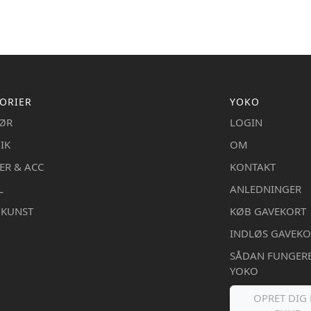
ORIER
YOKO
IØR
LOGIN
IK
OM
ER & ACC
KONTAKT
L
ANLEDNINGER
DKUNST
KØB GAVEKORT
INDLØS GAVEKO
SÅDAN FUNGER
YOKO
OPRET DIG 