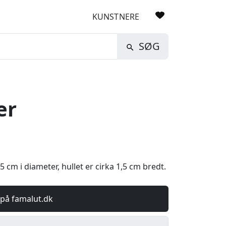
KUNSTNERE
SØG
er
5 cm i diameter, hullet er cirka 1,5 cm bredt.
 på famalut.dk