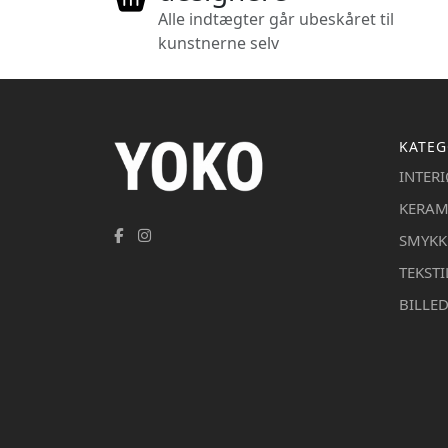
Alle indtægter går ubeskåret til
kunstnerne selv
KATEG
INTER
KERAM
SMYKK
TEKSTI
BILLE