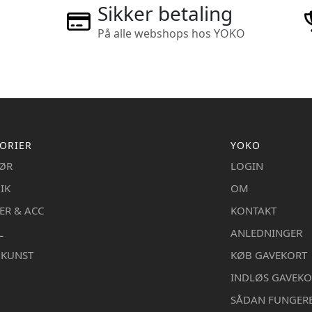
Sikker betaling
På alle webshops hos YOKO
ORIER
YOKO
IØR
LOGIN
IK
OM
ER & ACC
KONTAKT
L
ANLEDNINGER
DKUNST
KØB GAVEKORT
INDLØS GAVEKO
SÅDAN FUNGER