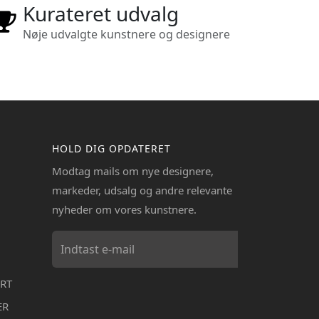
Kurateret udvalg
Nøje udvalgte kunstnere og designere
HOLD DIG OPDATERET
Modtag mails om nye designere,
markeder, udsalg og andre relevante
nyheder om vores kunstnere.
RT
ER