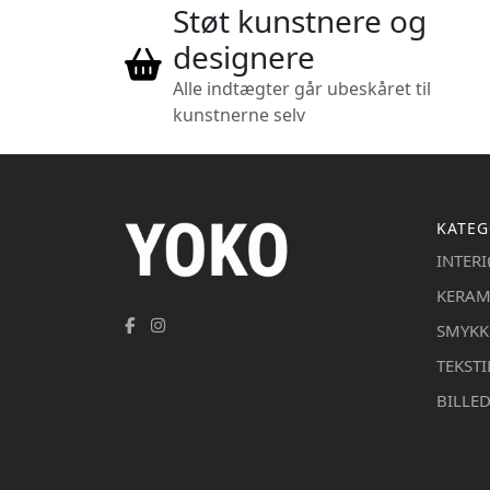
Støt kunstnere og
designere
Alle indtægter går ubeskåret til
kunstnerne selv
KATEG
INTER
KERAM
SMYKK
TEKSTI
BILLE