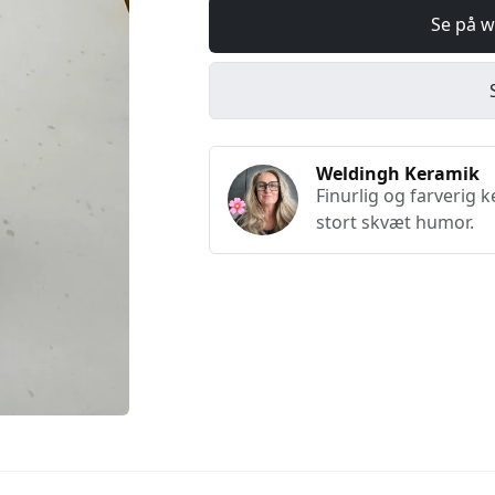
Se på w
Weldingh Keramik
Finurlig og farverig 
stort skvæt humor.