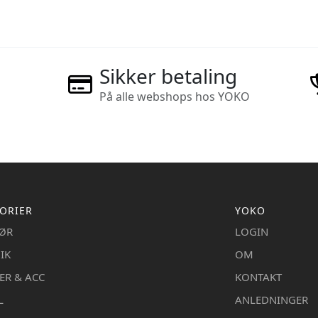
Sikker betaling
På alle webshops hos YOKO
ORIER
YOKO
IØR
LOGIN
IK
OM
ER & ACC
KONTAKT
L
ANLEDNINGER