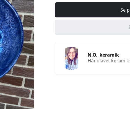
Se p
N.O._keramik
Håndlavet keramik a