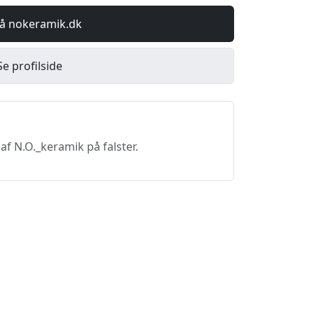
å nokeramik.dk
Se profilside
f N.O._keramik på falster.