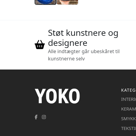
Støt kunstnere og
designere
Alle indtægter går ubeskåret til
kunstnerne selv
KATEG
INTER
KERAM
SMYKK
TEKSTI