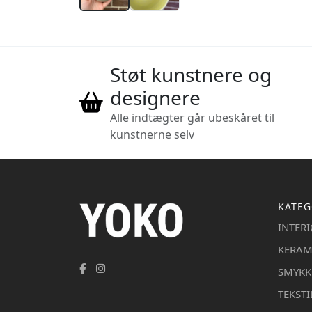
Støt kunstnere og
designere
Alle indtægter går ubeskåret til
kunstnerne selv
KATEG
INTER
KERAM
SMYKK
TEKSTI