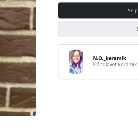
Se p
N.O._keramik
Håndlavet keramik a