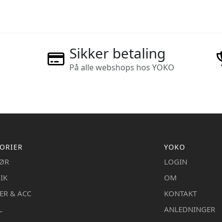
Sikker betaling
På alle webshops hos YOKO
ORIER
YOKO
IØR
LOGIN
IK
OM
ER & ACC
KONTAKT
L
ANLEDNINGER