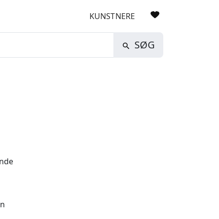
KUNSTNERE
SØG
inde
vn