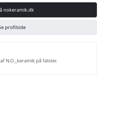
å nokeramik.dk
Se profilside
f N.O._keramik på falster.