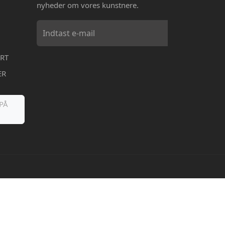
nyheder om vores kunstnere.
RT
ER
PÅ