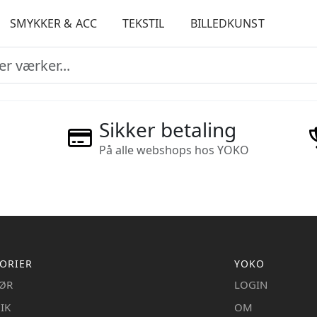
SMYKKER & ACC
TEKSTIL
BILLEDKUNST
Sikker betaling
På alle webshops hos YOKO
ORIER
YOKO
IØR
LOGIN
IK
OM