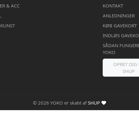
ER & ACC
KONTAKT
L
ANLEDNINGER
DKUNST
KØB GAVEKORT
INDLØS GAVEKO
SÅDAN FUNGER
YOKO
OPRET DIG 
SHUP
© 2026 YOKO er skabt af
SHUP