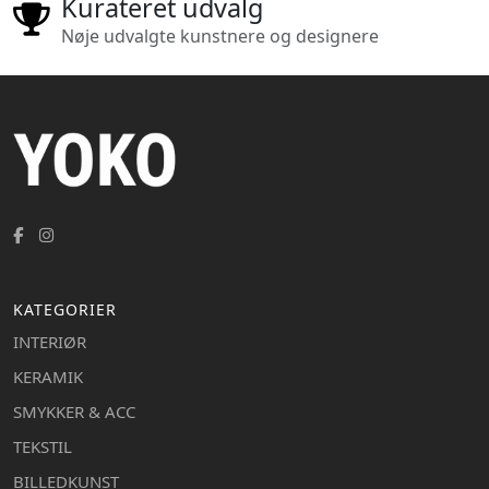
Kurateret udvalg
Nøje udvalgte kunstnere og designere
KATEGORIER
INTERIØR
KERAMIK
SMYKKER & ACC
TEKSTIL
BILLEDKUNST