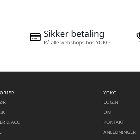
Sikker betaling
På alle webshops hos YOKO
ORIER
YOKO
IØR
LOGIN
IK
OM
ER & ACC
KONTAKT
L
ANLEDNINGER