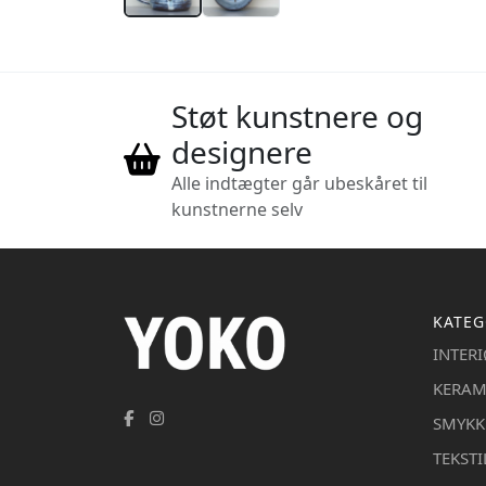
Støt kunstnere og
designere
Alle indtægter går ubeskåret til
kunstnerne selv
KATEG
INTER
KERAM
SMYKK
TEKSTI