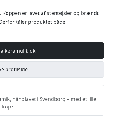
. Koppen er lavet af stentøjsler og brændt
Derfor tåler produktet både
på keramulik.dk
Se profilside
ik, håndlavet i Svendborg – med et lille
r kop?