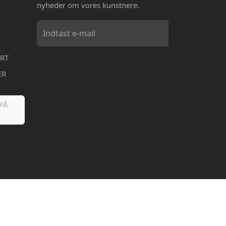
nyheder om vores kunstnere.
RT
ER
PÅ