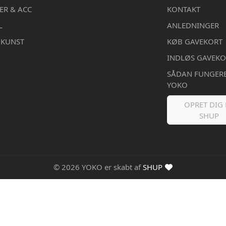
ER & ACC
KONTAKT
L
ANLEDNINGER
DKUNST
KØB GAVEKORT
INDLØS GAVEKO
SÅDAN FUNGER
YOKO
OPRET DIG 
SHUP
© 2026 YOKO er skabt af
SHUP