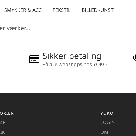
SMYKKER & ACC
TEKSTIL
BILLEDKUNST
Sikker betaling
På alle webshops hos YOKO
ORIER
YOKO
IØR
LOGIN
IK
OM