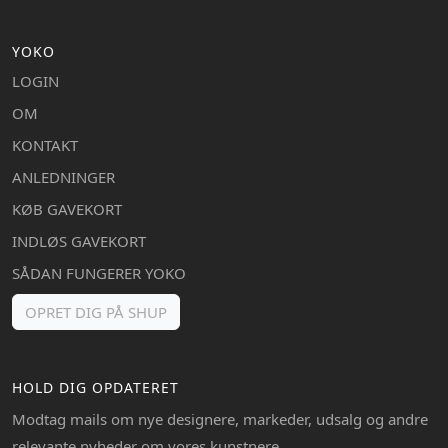
YOKO
LOGIN
OM
KONTAKT
ANLEDNINGER
KØB GAVEKORT
INDLØS GAVEKORT
SÅDAN FUNGERER YOKO
OPRET DIG PÅ SHUP
HOLD DIG OPDATERET
Modtag mails om nye designere, markeder, udsalg og andre
relevante nyheder om vores kunstnere.