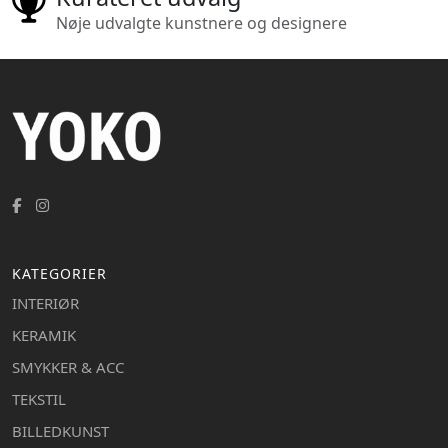
Nøje udvalgte kunstnere og designere
KATEGORIER
INTERIØR
KERAMIK
SMYKKER & ACC
TEKSTIL
BILLEDKUNST