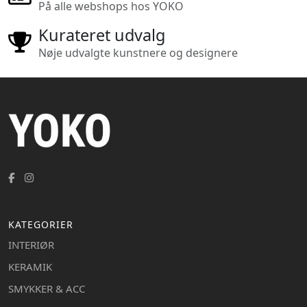
På alle webshops hos YOKO
Kurateret udvalg
Nøje udvalgte kunstnere og designere
KATEGORIER
INTERIØR
KERAMIK
SMYKKER & ACC