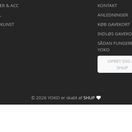
ER & ACC
KONTAKT
L
ANLEDNINGER
DKUNST
KØB GAVEKORT
INDLØS GAVEKO
SÅDAN FUNGER
YOKO
OPRET DIG 
SHUP
© 2026 YOKO er skabt af
SHUP