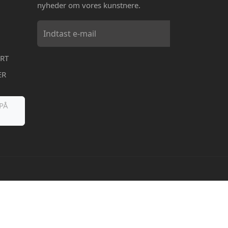
nyheder om vores kunstnere.
RT
ER
PÅ