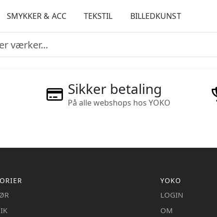
SMYKKER & ACC
TEKSTIL
BILLEDKUNST
Sikker betaling
På alle webshops hos YOKO
ORIER
YOKO
IØR
LOGIN
IK
OM