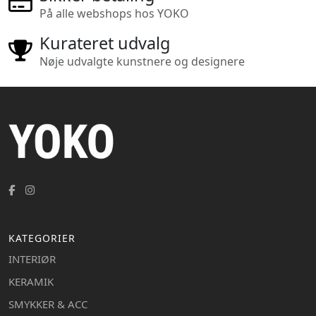
På alle webshops hos YOKO
Kurateret udvalg
Nøje udvalgte kunstnere og designere
KATEGORIER
INTERIØR
KERAMIK
SMYKKER & ACC