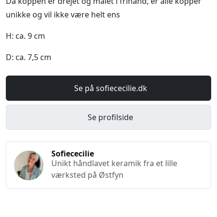
Da koppen er drejet og malet i frihånd, er alle kopper
unikke og vil ikke være helt ens
H: ca. 9 cm
D: ca. 7,5 cm
Se på sofiececilie.dk
Se profilside
Sofiececilie
Unikt håndlavet keramik fra et lille
værksted på Østfyn