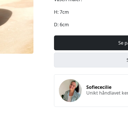
H: 7cm
D: 6cm
Se p
Sofiececilie
Unikt håndlavet ker