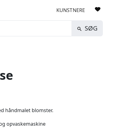
KUNSTNERE
SØG
ase
med håndmalet blomster.
t og opvaskemaskine