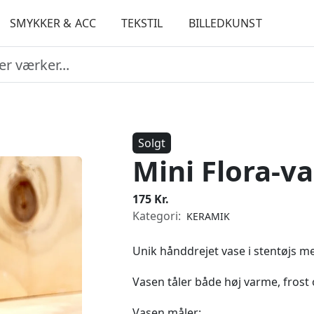
SMYKKER & ACC
TEKSTIL
BILLEDKUNST
Solgt
Mini Flora-v
175 Kr.
Kategori:
KERAMIK
Unik hånddrejet vase i stentøjs 
Vasen tåler både høj varme, fros
Vasen måler: