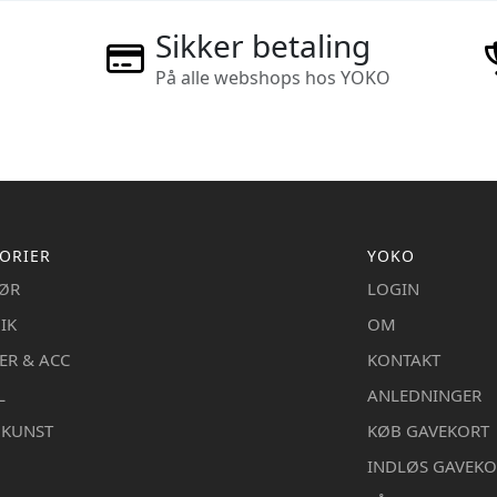
Sikker betaling
På alle webshops hos YOKO
ORIER
YOKO
IØR
LOGIN
IK
OM
ER & ACC
KONTAKT
L
ANLEDNINGER
DKUNST
KØB GAVEKORT
INDLØS GAVEKO