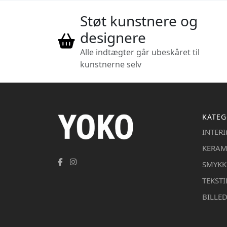
Støt kunstnere og
designere
Alle indtægter går ubeskåret til
kunstnerne selv
KATEG
INTER
KERAM
SMYKK
TEKSTI
BILLE