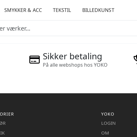
SMYKKER & ACC
TEKSTIL
BILLEDKUNST
Sikker betaling
På alle webshops hos YOKO
ORIER
YOKO
IØR
LOGIN
IK
OM