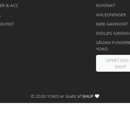
ER & ACC
KONTAKT
L
ANLEDNINGER
DKUNST
KØB GAVEKORT
INDLØS GAVEKO
SÅDAN FUNGER
YOKO
OPRET DIG 
SHUP
© 2026 YOKO er skabt af
SHUP