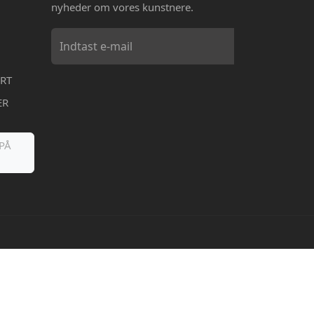
nyheder om vores kunstnere.
RT
ER
PÅ