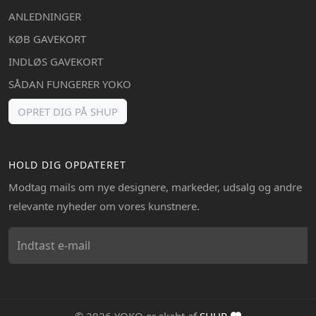
ANLEDNINGER
KØB GAVEKORT
INDLØS GAVEKORT
SÅDAN FUNGERER YOKO
OPRET DIG PÅ SHUP
HOLD DIG OPDATERET
Modtag mails om nye designere, markeder, udsalg og andre
relevante nyheder om vores kunstnere.
© 2026 YOKO er skabt af
SHUP