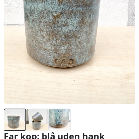
Far kop: blå uden hank