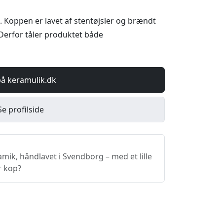
. Koppen er lavet af stentøjsler og brændt
Derfor tåler produktet både
på keramulik.dk
Se profilside
ik, håndlavet i Svendborg – med et lille
r kop?