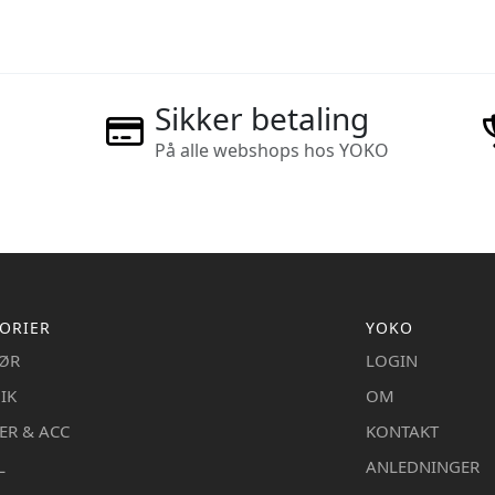
Sikker betaling
På alle webshops hos YOKO
ORIER
YOKO
IØR
LOGIN
IK
OM
ER & ACC
KONTAKT
L
ANLEDNINGER