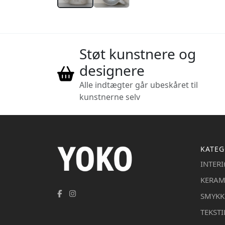
Støt kunstnere og
designere
Alle indtægter går ubeskåret til
kunstnerne selv
KATEG
INTER
KERAM
SMYKK
TEKSTI