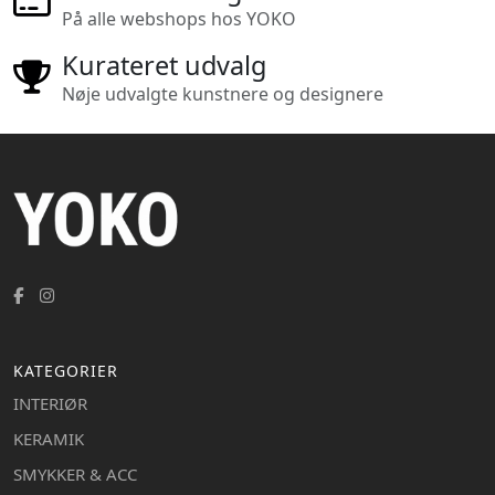
På alle webshops hos YOKO
Kurateret udvalg
Nøje udvalgte kunstnere og designere
KATEGORIER
INTERIØR
KERAMIK
SMYKKER & ACC