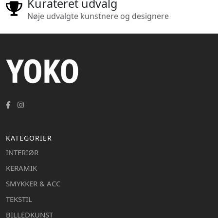
Kurateret udvalg
Nøje udvalgte kunstnere og designere
KATEGORIER
INTERIØR
KERAMIK
SMYKKER & ACC
TEKSTIL
BILLEDKUNST