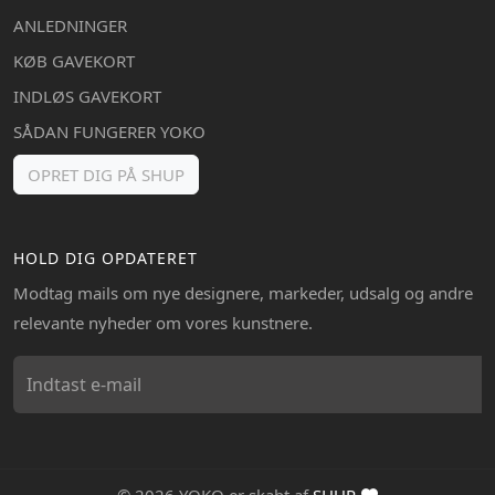
ANLEDNINGER
KØB GAVEKORT
INDLØS GAVEKORT
SÅDAN FUNGERER YOKO
OPRET DIG PÅ SHUP
HOLD DIG OPDATERET
Modtag mails om nye designere, markeder, udsalg og andre
relevante nyheder om vores kunstnere.
© 2026 YOKO er skabt af
SHUP