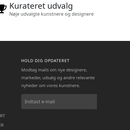
Kurateret udvalg
Nøje udvalgte kunstnere og designere
HOLD DIG OPDATERET
Modtag mails om nye designere,
markeder, udsalg og andre relevante
nyheder om vores kunstnere.
RT
ER