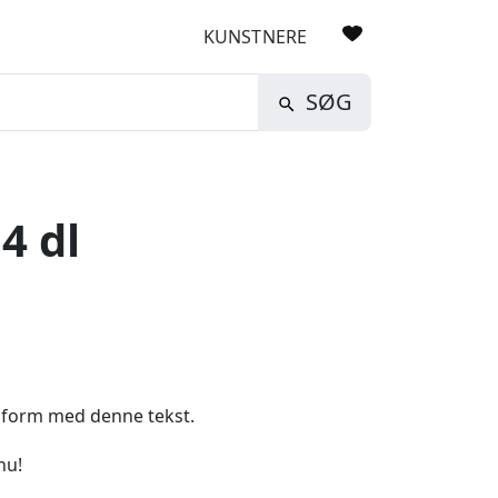
KUNSTNERE
SØG
4 dl
 form med denne tekst.
nu!