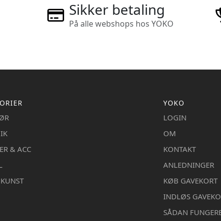
Sikker betaling
På alle webshops hos YOKO
ORIER
YOKO
IØR
LOGIN
IK
OM
ER & ACC
KONTAKT
L
ANLEDNINGER
DKUNST
KØB GAVEKORT
INDLØS GAVEKO
SÅDAN FUNGER