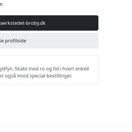
vn
vaerkstedet-broby.dk
Se profilside
dfyn. Skabt med ro og tid i hvert enkelt
er også imod special-bestillinger.