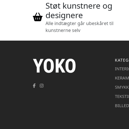
Støt kunstnere og
designere
Alle indtægter går ubeskåret til
kunstnerne selv
KATEG
INTER
KERAM
SMYKK
TEKSTI
BILLE