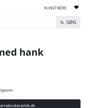
KUNSTNERE
SØG
med hank
ølgeovn
oerrebrokeramik.dk