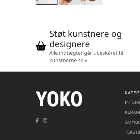
Støt kunstnere og
designere
Alle indtægter går ubeskåret til
kunstnerne selv
KATEG
INTER
KERAM
SMYKK
TEKSTI