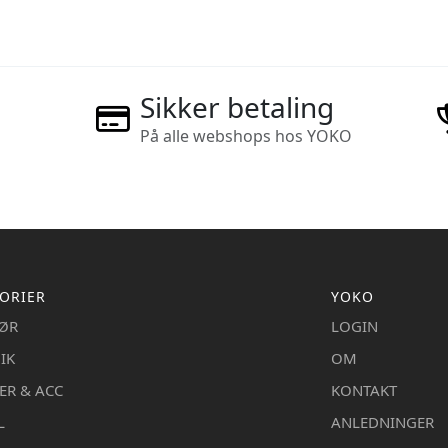
Sikker betaling
På alle webshops hos YOKO
ORIER
YOKO
IØR
LOGIN
IK
OM
ER & ACC
KONTAKT
L
ANLEDNINGER