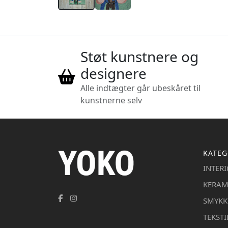
Støt kunstnere og
designere
Alle indtægter går ubeskåret til
kunstnerne selv
KATEG
INTER
KERAM
SMYKK
TEKSTI