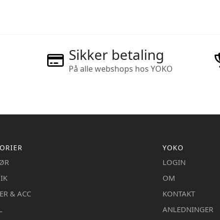
Sikker betaling
På alle webshops hos YOKO
ORIER
YOKO
IØR
LOGIN
IK
OM
ER & ACC
KONTAKT
L
ANLEDNINGER