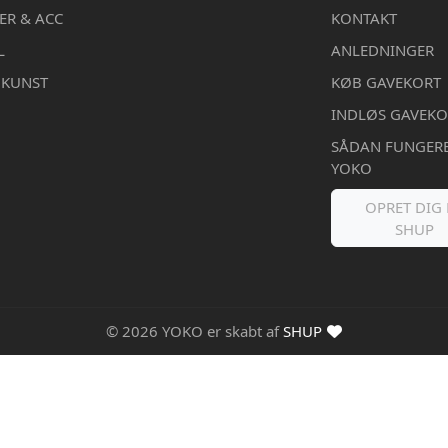
ER & ACC
KONTAKT
L
ANLEDNINGER
DKUNST
KØB GAVEKORT
INDLØS GAVEKO
SÅDAN FUNGER
YOKO
OPRET DIG 
SHUP
© 2026 YOKO er skabt af
SHUP