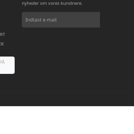
nyheder om vores kunstnere.
RT
ER
PÅ