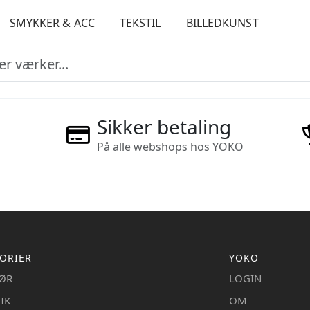
SMYKKER & ACC
TEKSTIL
BILLEDKUNST
Sikker betaling
På alle webshops hos YOKO
ORIER
YOKO
IØR
LOGIN
IK
OM