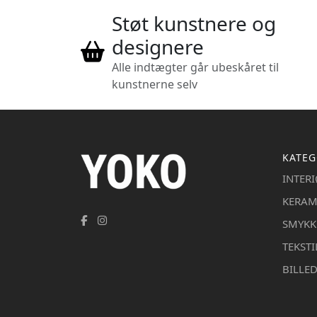
Støt kunstnere og
designere
Alle indtægter går ubeskåret til
kunstnerne selv
KATEG
INTER
KERAM
SMYKK
TEKSTI
BILLE