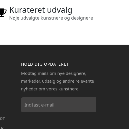
Kurateret udvalg
Nøje udvalgte kunstnere og designere
HOLD DIG OPDATERET
Modtag mails om nye designere,
markeder, udsalg og andre relevante
nyheder om vores kunstnere.
RT
ER