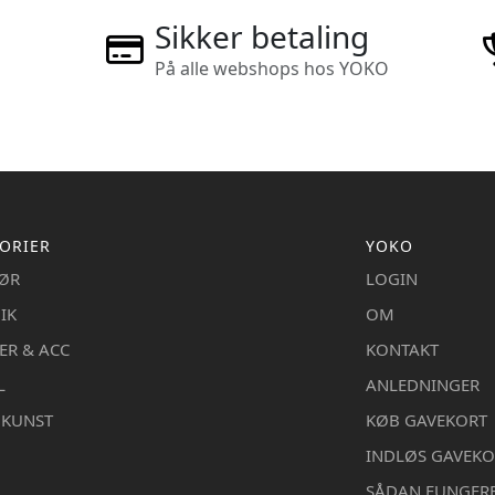
Sikker betaling
På alle webshops hos YOKO
ORIER
YOKO
IØR
LOGIN
IK
OM
ER & ACC
KONTAKT
L
ANLEDNINGER
DKUNST
KØB GAVEKORT
INDLØS GAVEKO
SÅDAN FUNGER