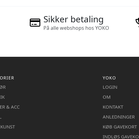
Sikker betaling
På alle webshops hos YOKO
ORIER
YOKO
IØR
LOGIN
IK
OM
ER & ACC
KONTAKT
L
ANLEDNINGER
DKUNST
KØB GAVEKORT
INDLØS GAVEKO