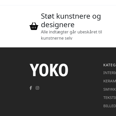
Støt kunstnere og
designere
Alle indtægter går ubeskåret til
kunstnerne selv
KATEG
INTER
KERAM
SMYKK
TEKSTI
BILLE