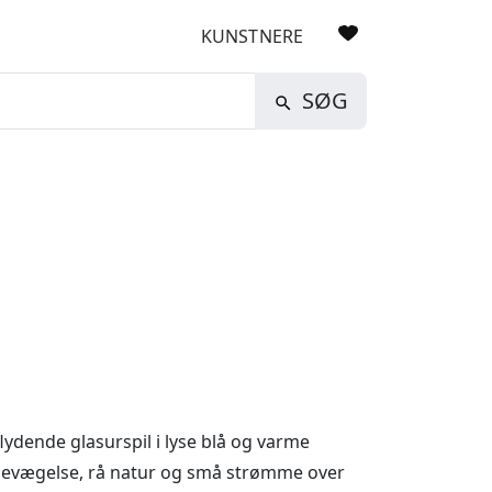
KUNSTNERE
SØG
dende glasurspil i lyse blå og varme
s bevægelse, rå natur og små strømme over