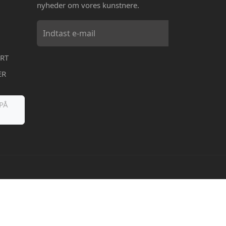
nyheder om vores kunstnere.
RT
ER
PÅ