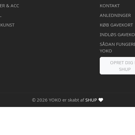
ER & ACC
KONTAKT
L
ANLEDNINGER
DKUNST
KØB GAVEKORT
INDLØS GAVEKO
SÅDAN FUNGER
YOKO
OPRET DIG 
SHUP
© 2026 YOKO er skabt af
SHUP