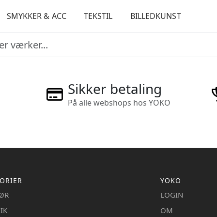
SMYKKER & ACC
TEKSTIL
BILLEDKUNST
Sikker betaling
På alle webshops hos YOKO
ORIER
YOKO
IØR
LOGIN
IK
OM