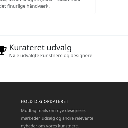
 det finurlige håndværk.
Kurateret udvalg
Nøje udvalgte kunstnere og designere
HOLD DIG OPDATERET
Modtag mails om nye designere,
markeder, udsalg og andre relevante
nyheder om vores kunstnere.