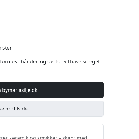
mster
formes i hånden og derfor vil have sit eget
 bymariasilje.dk
Se profilside
ter, keramik og smykker – skabt med