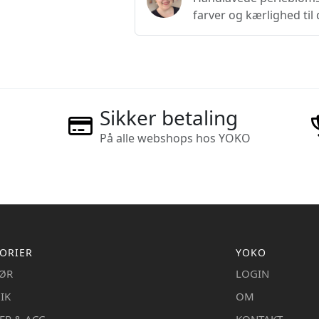
farver og kærlighed til
Sikker betaling
På alle webshops hos YOKO
ORIER
YOKO
IØR
LOGIN
IK
OM