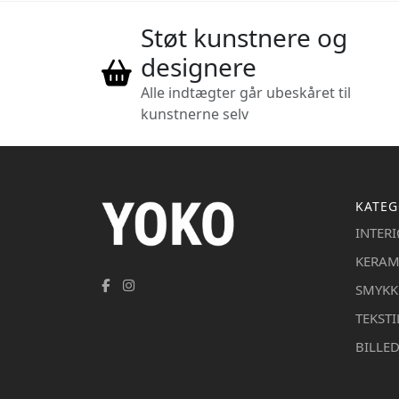
Støt kunstnere og
designere
Alle indtægter går ubeskåret til
kunstnerne selv
KATEG
INTER
KERAM
SMYKK
TEKSTI
BILLE