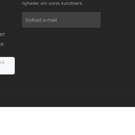
nyheder om vores kunstnere.
RT
ER
PÅ