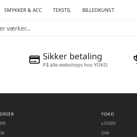
SMYKKER & ACC
TEKSTIL
BILLEDKUNST
Sikker betaling
På alle webshops hos YOKO
ORIER
YOKO
IØR
LOGIN
IK
OM