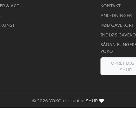
ER & ACC
KONTAKT
L
ANLEDNINGER
DKUNST
KØB GAVEKORT
INDLØS GAVEKO
SÅDAN FUNGER
YOKO
OPRET DIG 
SHUP
© 2026 YOKO er skabt af
SHUP