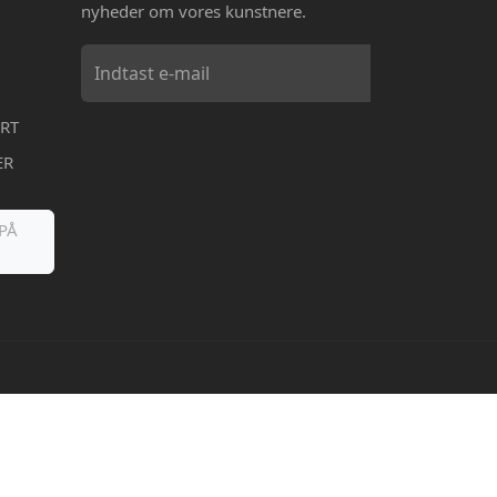
nyheder om vores kunstnere.
RT
ER
PÅ