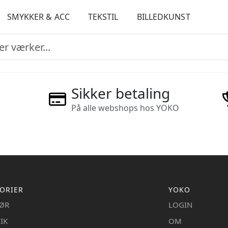
SMYKKER & ACC
TEKSTIL
BILLEDKUNST
Sikker betaling
På alle webshops hos YOKO
ORIER
YOKO
IØR
LOGIN
IK
OM