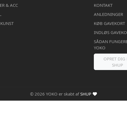
ER & ACC
KONTAKT
L
ANLEDNINGER
DKUNST
KØB GAVEKORT
INDLØS GAVEKO
SÅDAN FUNGER
YOKO
OPRET DIG 
SHUP
© 2026 YOKO er skabt af
SHUP