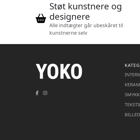
Støt kunstnere og
designere
Alle indtægter går ubeskåret til
kunstnerne selv
KATEG
INTER
KERAM
SMYKK
TEKSTI
BILLE