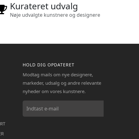
Kurateret udvalg
Nøje udvalgte kunstnere og designere
HOLD DIG OPDATERET
Modtag mails om nye designere,
markeder, udsalg og andre relevante
nyheder om vores kunstnere.
RT
ER