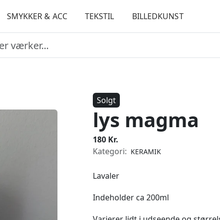
SMYKKER & ACC
TEKSTIL
BILLEDKUNST
Solgt
lys magma
180 Kr.
Kategori:
KERAMIK
Lavaler
Indeholder ca 200ml
Varierer lidt i udseende og størrel