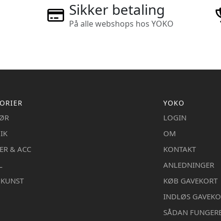
Sikker betaling
På alle webshops hos YOKO
ORIER
YOKO
IØR
LOGIN
IK
OM
ER & ACC
KONTAKT
L
ANLEDNINGER
DKUNST
KØB GAVEKORT
INDLØS GAVEKO
SÅDAN FUNGER