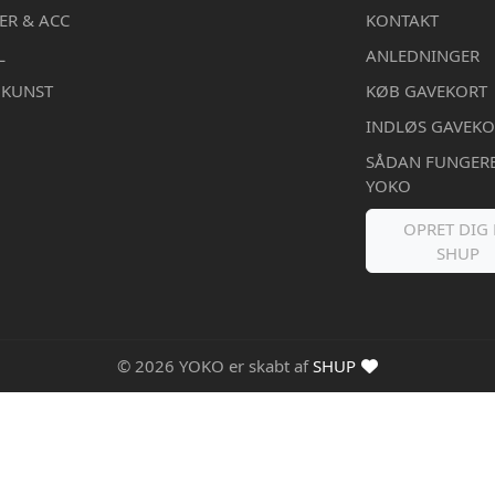
ER & ACC
KONTAKT
L
ANLEDNINGER
DKUNST
KØB GAVEKORT
INDLØS GAVEKO
SÅDAN FUNGER
YOKO
OPRET DIG 
SHUP
© 2026 YOKO er skabt af
SHUP