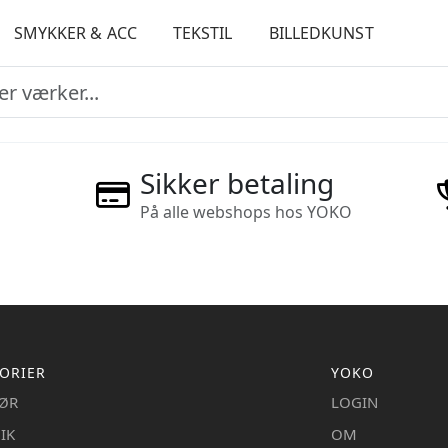
SMYKKER & ACC
TEKSTIL
BILLEDKUNST
Sikker betaling
På alle webshops hos YOKO
ORIER
YOKO
IØR
LOGIN
IK
OM