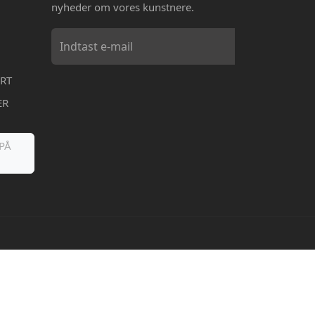
nyheder om vores kunstnere.
RT
ER
PÅ