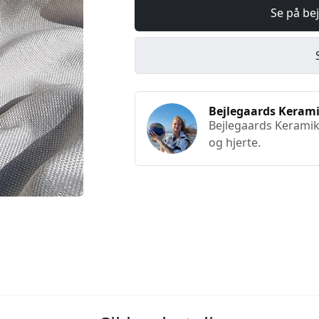
Se på be
Bejlegaards Keram
Bejlegaards Keramik
og hjerte.