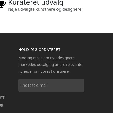
Kurateret udvalg
Nøje udvalgte kunstnere og designere
HOLD DIG OPDATERET
Modtag mails om nye designere,
markeder, udsalg og andre relevante
nyheder om vores kunstnere.
RT
ER