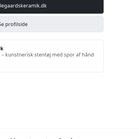
jlegaardskeramik.dk
Se profilside
ik
 – kunstnerisk stentøj med spor af hånd