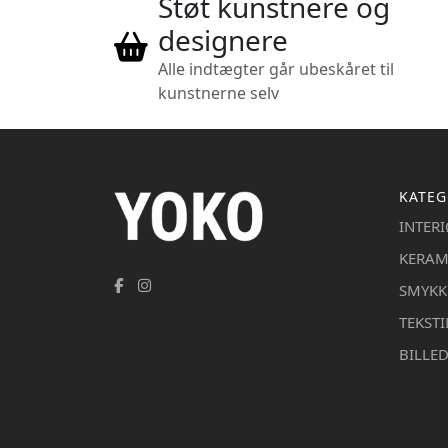
Støt kunstnere og
designere
Alle indtægter går ubeskåret til
kunstnerne selv
KATEG
INTER
KERAM
SMYKK
TEKSTI
BILLE